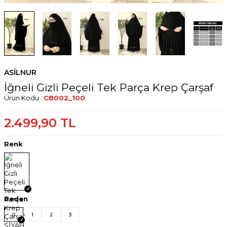
ASİLNUR
İğneli Gizli Peçeli Tek Parça Krep Çarşaf
Ürün Kodu :
CB002_100
2.499,90
TL
Renk
W
h
t
s
a
p
p
D
e
s
e
H
a
t
t
Beden
0
1
2
3