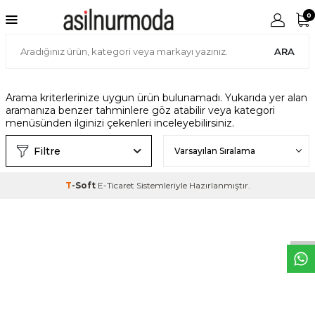
0
ARA
Arama kriterlerinize uygun ürün bulunamadı. Yukarıda yer alan
aramanıza benzer tahminlere göz atabilir veya kategori
menüsünden ilginizi çekenleri inceleyebilirsiniz.
Filtre
T
-Soft
E-Ticaret
Sistemleriyle Hazırlanmıştır.
W
h
t
s
a
p
p
D
e
s
e
H
a
t
t